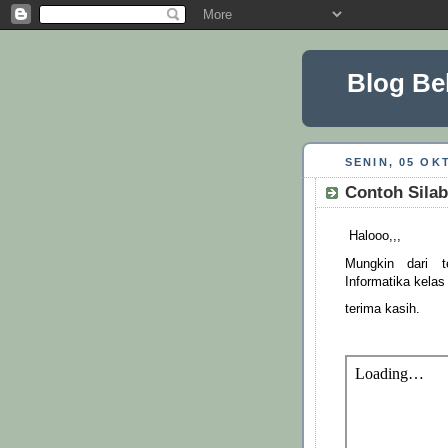
Blog Be
SENIN, 05 OK
Contoh Sila
Halooo,,,
Mungkin dari 
Informatika kelas
terima kasih.