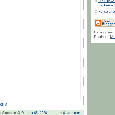
HP Dibawah
September
Pengalama
Berlangganan
Postingan [
A
 KBM
os Simbolon @
Oktober 05, 2020
0 komentar