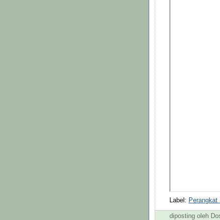
Label:
Perangkat
diposting oleh D