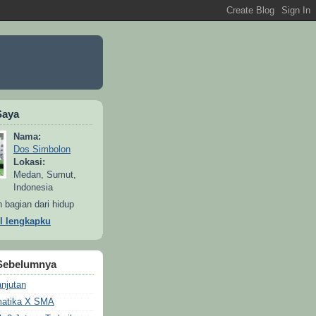
Saya
Nama:
Dos Simbolon
Lokasi:
Medan, Sumut,
Indonesia
h bagian dari hidup
il lengkapku
Sebelumnya
anjutan
matika X SMA