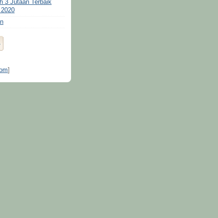
 3 Jutaan Terbaik
 2020
n
tom
]