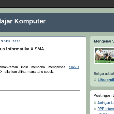
lajar Komputer
Mengenai 
TOBER 2020
bus Informatika X SMA
teman-teman ingin mencoba mengakses
silabus
 X. silahkan dilihat mana tahu cocok.
Belajar adala
Lihat prof
Postingan 
Jaringan L
RPP Infor